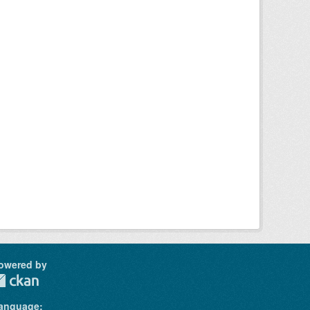
owered by
anguage