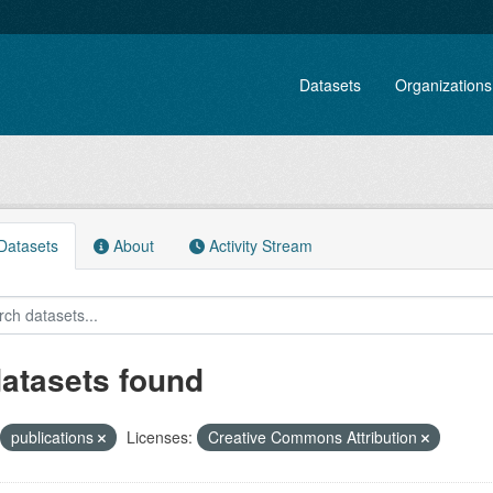
Datasets
Organizations
atasets
About
Activity Stream
datasets found
publications
Licenses:
Creative Commons Attribution