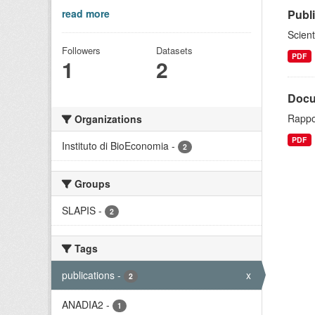
read more
Publ
Scient
Followers
Datasets
PDF
1
2
Docu
Rappo
Organizations
PDF
Instituto di BioEconomia
-
2
Groups
SLAPIS
-
2
Tags
publications
-
x
2
ANADIA2
-
1