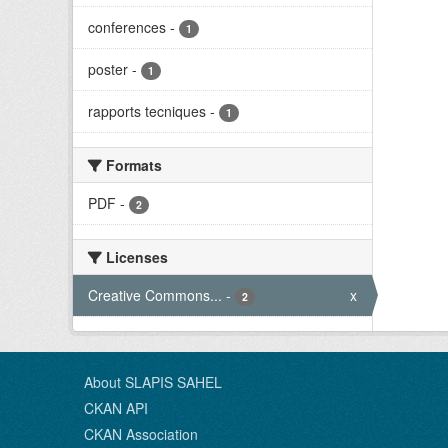
conferences
-
1
poster
-
1
rapports tecniques
-
1
Formats
PDF
-
2
Licenses
Creative Commons...
-
x
2
About SLAPIS SAHEL
CKAN API
CKAN Association