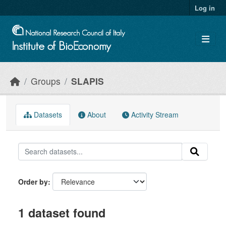
Skip to main content
Log in
Groups
SLAPIS
Datasets
About
Activity Stream
Order by
1 dataset found