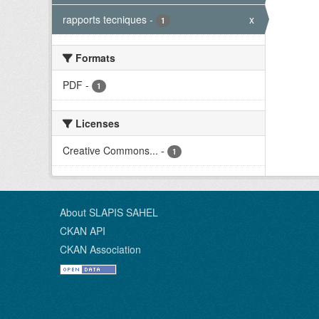
rapports tecniques
-
x
1
Formats
PDF
-
1
Licenses
Creative Commons...
-
1
About SLAPIS SAHEL
CKAN API
CKAN Association