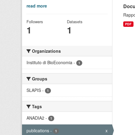
read more
Docu
Rappo
Followers
Datasets
PDF
1
1
Organizations
Instituto di BioEconomia
-
1
Groups
SLAPIS
-
1
Tags
ANADIA2
-
1
publications
-
x
1