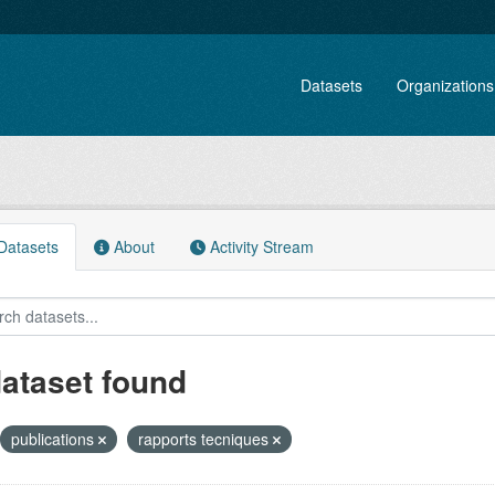
Datasets
Organizations
atasets
About
Activity Stream
dataset found
publications
rapports tecniques