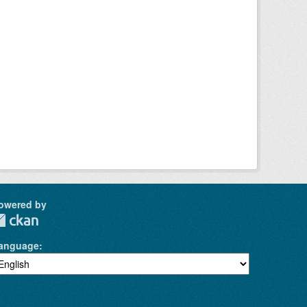
owered by
anguage